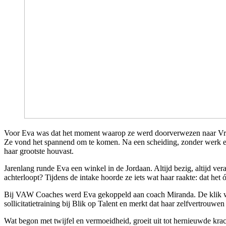
Voor Eva was dat het moment waarop ze werd doorverwezen naar V
Ze vond het spannend om te komen. Na een scheiding, zonder werk en z
haar grootste houvast.
Jarenlang runde Eva een winkel in de Jordaan. Altijd bezig, altijd vera
achterloopt? Tijdens de intake hoorde ze iets wat haar raakte: dat he
Bij VAW Coaches werd Eva gekoppeld aan coach Miranda. De klik was
sollicitatietraining bij Blik op Talent en merkt dat haar zelfvertrouwe
Wat begon met twijfel en vermoeidheid, groeit uit tot hernieuwde krach