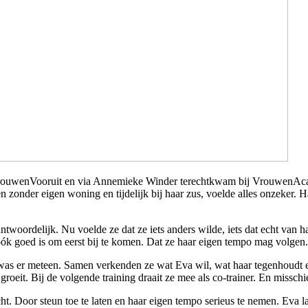
rouwenVooruit en via Annemieke Winder terechtkwam bij VrouwenAc
onder eigen woning en tijdelijk bij haar zus, voelde alles onzeker. Haa
ntwoordelijk. Nu voelde ze dat ze iets anders wilde, iets dat echt van ha
t óók goed is om eerst bij te komen. Dat ze haar eigen tempo mag volgen
 er meteen. Samen verkenden ze wat Eva wil, wat haar tegenhoudt en
n groeit. Bij de volgende training draait ze mee als co-trainer. En missc
t. Door steun toe te laten en haar eigen tempo serieus te nemen. Eva laa