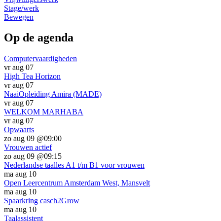
Stage/werk
Bewegen
Op de agenda
Computervaardigheden
vr aug 07
High Tea Horizon
vr aug 07
NaaiOpleiding Amira (MADE)
vr aug 07
WELKOM MARHABA
vr aug 07
Opwaarts
zo aug 09 @09:00
Vrouwen actief
zo aug 09 @09:15
Nederlandse taalles A1 t/m B1 voor vrouwen
ma aug 10
Open Leercentrum Amsterdam West, Mansvelt
ma aug 10
Spaarkring casch2Grow
ma aug 10
Taalassistent