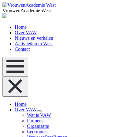
VrouwenAcademie West
Home
Over VAW
Nieuws en verhalen
Activiteiten in West
Contact
Home
Over VAW
Wat is VAW
Partners
Organisatie
Leerroutes