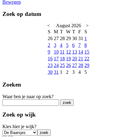
Bewegen
Zoek op datum
<
August 2026
>
S
M
T
W
T
F
S
26
27
28
29
30
31
1
2
3
4
5
6
7
8
9
10
11
12
13
14
15
16
17
18
19
20
21
22
23
24
25
26
27
28
29
30
31
1
2
3
4
5
Zoeken
Waar ben je naar op zoek?
Zoek op wijk
Kies hier je wijk?