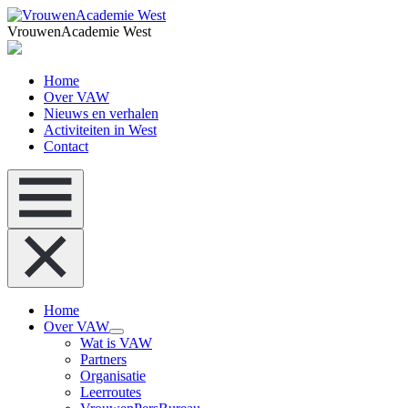
VrouwenAcademie West
Home
Over VAW
Nieuws en verhalen
Activiteiten in West
Contact
Home
Over VAW
Wat is VAW
Partners
Organisatie
Leerroutes