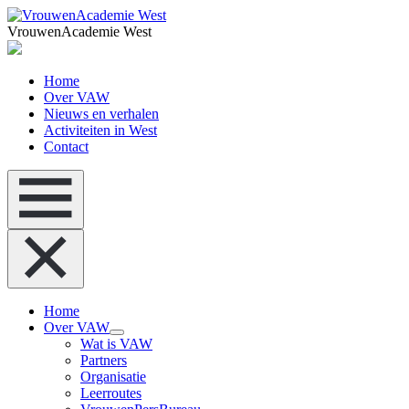
VrouwenAcademie West
Home
Over VAW
Nieuws en verhalen
Activiteiten in West
Contact
Home
Over VAW
Wat is VAW
Partners
Organisatie
Leerroutes