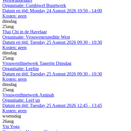
Westwandelaars
Organisatie:
Combiwel Buurtwerk
Datum en tijd:
Monday 24 August 2026 10:50 - 14:00
Kosten:
geen
dinsdag
25
aug
Thai Chi in de Havelaar
Organisatie:
Vrouwenexpeditie West
Datum en tijd:
Tuesday 25 August 2026 09:30 - 10:30
Kosten:
geen
dinsdag
25
aug
Vrouwenfitnetwerk Tagerijn Dinsdag
Organisatie:
Leefup
Datum en tijd:
Tuesday 25 August 2026 09:30 - 10:30
Kosten:
geen
dinsdag
25
aug
Vrouwenfitnetwerk Aminah
Organisatie:
Leef up
Datum en tijd:
Tuesday 25 August 2026 12:45 - 13:45
Kosten:
geen
woensdag
26
aug
Yin Yoga