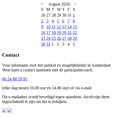
<
August 2026
>
S
M
T
W
T
F
S
26
27
28
29
30
31
1
2
3
4
5
6
7
8
9
10
11
12
13
14
15
16
17
18
19
20
21
22
23
24
25
26
27
28
29
30
31
1
2
3
4
5
Contact
Voor informatie over het aanbod en mogelijkheden in Amsterdam
West kunt u contact opnemen met de participatiecoach.
06 24 88 29 91
(elke dag tussen 10.00 uur en 14.00 uur) of via e-mail:
Dit e-mailadres wordt beveiligd tegen spambots. JavaScript dient
ingeschakeld te zijn om het te bekijken.