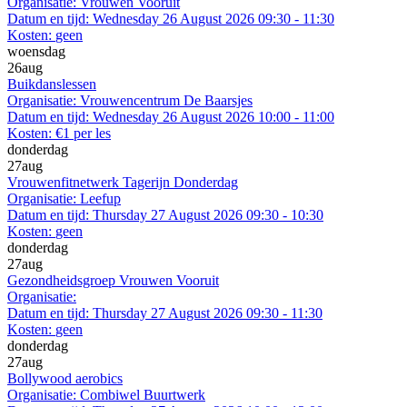
Organisatie:
Vrouwen Vooruit
Datum en tijd:
Wednesday 26 August 2026 09:30 - 11:30
Kosten:
geen
woensdag
26
aug
Buikdanslessen
Organisatie:
Vrouwencentrum De Baarsjes
Datum en tijd:
Wednesday 26 August 2026 10:00 - 11:00
Kosten:
€1 per les
donderdag
27
aug
Vrouwenfitnetwerk Tagerijn Donderdag
Organisatie:
Leefup
Datum en tijd:
Thursday 27 August 2026 09:30 - 10:30
Kosten:
geen
donderdag
27
aug
Gezondheidsgroep Vrouwen Vooruit
Organisatie:
Datum en tijd:
Thursday 27 August 2026 09:30 - 11:30
Kosten:
geen
donderdag
27
aug
Bollywood aerobics
Organisatie:
Combiwel Buurtwerk