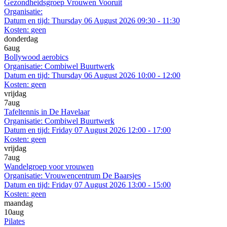
Gezondheidsgroep Vrouwen Vooruit
Organisatie:
Datum en tijd:
Thursday 06 August 2026 09:30 - 11:30
Kosten:
geen
donderdag
6
aug
Bollywood aerobics
Organisatie:
Combiwel Buurtwerk
Datum en tijd:
Thursday 06 August 2026 10:00 - 12:00
Kosten:
geen
vrijdag
7
aug
Tafeltennis in De Havelaar
Organisatie:
Combiwel Buurtwerk
Datum en tijd:
Friday 07 August 2026 12:00 - 17:00
Kosten:
geen
vrijdag
7
aug
Wandelgroep voor vrouwen
Organisatie:
Vrouwencentrum De Baarsjes
Datum en tijd:
Friday 07 August 2026 13:00 - 15:00
Kosten:
geen
maandag
10
aug
Pilates