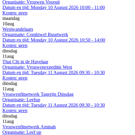
Organisatie:
Vrouwen Vooruit
Datum en tijd:
Monday 10 August 2026 10:00 - 11:00
Kosten:
geen
maandag
10
aug
Westwandelaars
Organisatie:
Combiwel Buurtwerk
Datum en tijd:
Monday 10 August 2026 10:50 - 14:00
Kosten:
geen
dinsdag
11
aug
Thai Chi in de Havelaar
Organisatie:
Vrouwenexpeditie West
Datum en tijd:
Tuesday 11 August 2026 09:30 - 10:30
Kosten:
geen
dinsdag
11
aug
Vrouwenfitnetwerk Tagerijn Dinsdag
Organisatie:
Leefup
Datum en tijd:
Tuesday 11 August 2026 09:30 - 10:30
Kosten:
geen
dinsdag
11
aug
Vrouwenfitnetwerk Aminah
Organisatie:
Leef up