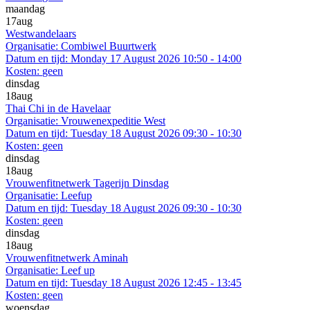
maandag
17
aug
Westwandelaars
Organisatie:
Combiwel Buurtwerk
Datum en tijd:
Monday 17 August 2026 10:50 - 14:00
Kosten:
geen
dinsdag
18
aug
Thai Chi in de Havelaar
Organisatie:
Vrouwenexpeditie West
Datum en tijd:
Tuesday 18 August 2026 09:30 - 10:30
Kosten:
geen
dinsdag
18
aug
Vrouwenfitnetwerk Tagerijn Dinsdag
Organisatie:
Leefup
Datum en tijd:
Tuesday 18 August 2026 09:30 - 10:30
Kosten:
geen
dinsdag
18
aug
Vrouwenfitnetwerk Aminah
Organisatie:
Leef up
Datum en tijd:
Tuesday 18 August 2026 12:45 - 13:45
Kosten:
geen
woensdag