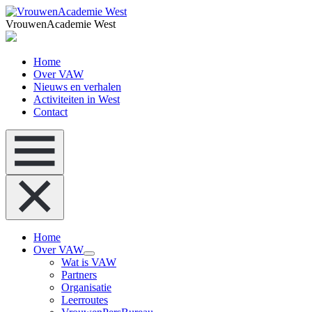
VrouwenAcademie West
Home
Over VAW
Nieuws en verhalen
Activiteiten in West
Contact
Home
Over VAW
Wat is VAW
Partners
Organisatie
Leerroutes