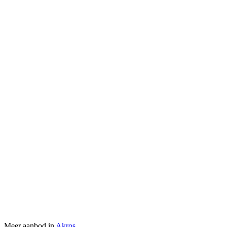
Meer aanbod in
Akros