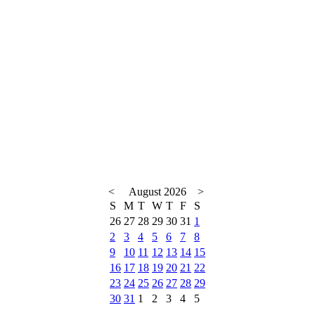
<
August 2026
>
S
M
T
W
T
F
S
26
27
28
29
30
31
1
2
3
4
5
6
7
8
9
10
11
12
13
14
15
16
17
18
19
20
21
22
23
24
25
26
27
28
29
30
31
1
2
3
4
5