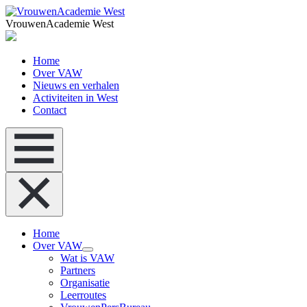
VrouwenAcademie West
Home
Over VAW
Nieuws en verhalen
Activiteiten in West
Contact
Home
Over VAW
Wat is VAW
Partners
Organisatie
Leerroutes