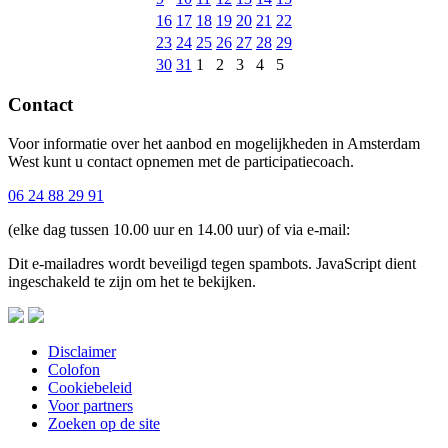
16
17
18
19
20
21
22
23
24
25
26
27
28
29
30
31
1
2
3
4
5
Contact
Voor informatie over het aanbod en mogelijkheden in Amsterdam
West kunt u contact opnemen met de participatiecoach.
06 24 88 29 91
(elke dag tussen 10.00 uur en 14.00 uur) of via e-mail:
Dit e-mailadres wordt beveiligd tegen spambots. JavaScript dient
ingeschakeld te zijn om het te bekijken.
Disclaimer
Colofon
Cookiebeleid
Voor partners
Zoeken op de site