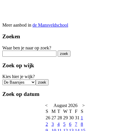
Meer aanbod in
de Mansveldschool
Zoeken
Waar ben je naar op zoek?
Zoek op wijk
Kies hier je wijk?
Zoek op datum
<
August 2026
>
S
M
T
W
T
F
S
26
27
28
29
30
31
1
2
3
4
5
6
7
8
9
10
11
12
13
14
15