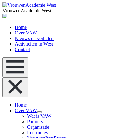
VrouwenAcademie West
Home
Over VAW
Nieuws en verhalen
Activiteiten in West
Contact
Home
Over VAW
Wat is VAW
Partners
Organisatie
Leerroutes