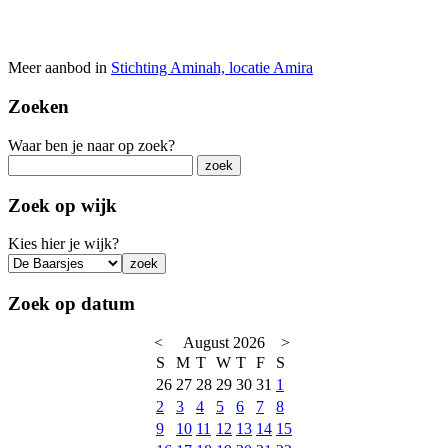
Meer aanbod in
Stichting Aminah, locatie Amira
Zoeken
Waar ben je naar op zoek?
Zoek op wijk
Kies hier je wijk?
Zoek op datum
<
August 2026
>
S
M
T
W
T
F
S
26
27
28
29
30
31
1
2
3
4
5
6
7
8
9
10
11
12
13
14
15