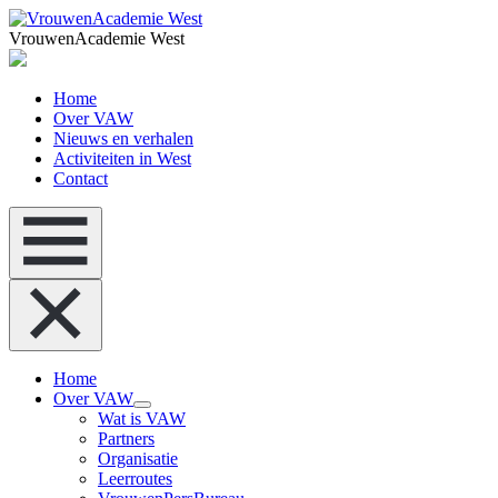
VrouwenAcademie West
Home
Over VAW
Nieuws en verhalen
Activiteiten in West
Contact
Home
Over VAW
Wat is VAW
Partners
Organisatie
Leerroutes