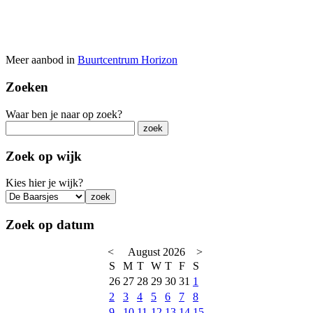
Meer aanbod in
Buurtcentrum Horizon
Zoeken
Waar ben je naar op zoek?
Zoek op wijk
Kies hier je wijk?
Zoek op datum
<
August 2026
>
S
M
T
W
T
F
S
26
27
28
29
30
31
1
2
3
4
5
6
7
8
9
10
11
12
13
14
15