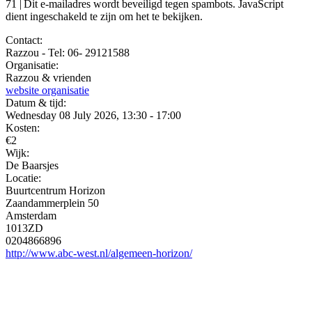
71 |
Dit e-mailadres wordt beveiligd tegen spambots. JavaScript
dient ingeschakeld te zijn om het te bekijken.
Contact:
Razzou - Tel: 06- 29121588
Organisatie:
Razzou & vrienden
website organisatie
Datum & tijd:
Wednesday 08 July 2026, 13:30 - 17:00
Kosten:
€2
Wijk:
De Baarsjes
Locatie:
Buurtcentrum Horizon
Zaandammerplein 50
Amsterdam
1013ZD
0204866896
http://www.abc-west.nl/algemeen-horizon/