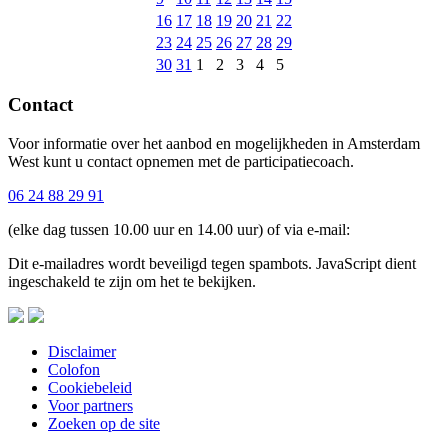
16
17
18
19
20
21
22
23
24
25
26
27
28
29
30
31
1
2
3
4
5
Contact
Voor informatie over het aanbod en mogelijkheden in Amsterdam
West kunt u contact opnemen met de participatiecoach.
06 24 88 29 91
(elke dag tussen 10.00 uur en 14.00 uur) of via e-mail:
Dit e-mailadres wordt beveiligd tegen spambots. JavaScript dient
ingeschakeld te zijn om het te bekijken.
Disclaimer
Colofon
Cookiebeleid
Voor partners
Zoeken op de site