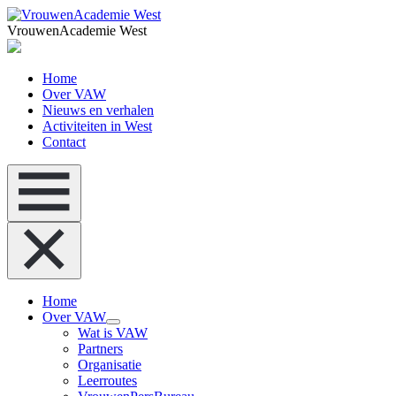
VrouwenAcademie West
Home
Over VAW
Nieuws en verhalen
Activiteiten in West
Contact
Home
Over VAW
Wat is VAW
Partners
Organisatie
Leerroutes