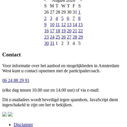
<
August 2026
>
S
M
T
W
T
F
S
26
27
28
29
30
31
1
2
3
4
5
6
7
8
9
10
11
12
13
14
15
16
17
18
19
20
21
22
23
24
25
26
27
28
29
30
31
1
2
3
4
5
Contact
Voor informatie over het aanbod en mogelijkheden in Amsterdam
West kunt u contact opnemen met de participatiecoach.
06 24 88 29 91
(elke dag tussen 10.00 uur en 14.00 uur) of via e-mail:
Dit e-mailadres wordt beveiligd tegen spambots. JavaScript dient
ingeschakeld te zijn om het te bekijken.
Disclaimer