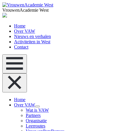
VrouwenAcademie West
Home
Over VAW
Nieuws en verhalen
Activiteiten in West
Contact
Home
Over VAW
Wat is VAW
Partners
Organisatie
Leerroutes