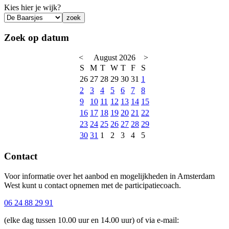
Kies hier je wijk?
Zoek op datum
<
August 2026
>
S
M
T
W
T
F
S
26
27
28
29
30
31
1
2
3
4
5
6
7
8
9
10
11
12
13
14
15
16
17
18
19
20
21
22
23
24
25
26
27
28
29
30
31
1
2
3
4
5
Contact
Voor informatie over het aanbod en mogelijkheden in Amsterdam
West kunt u contact opnemen met de participatiecoach.
06 24 88 29 91
(elke dag tussen 10.00 uur en 14.00 uur) of via e-mail: