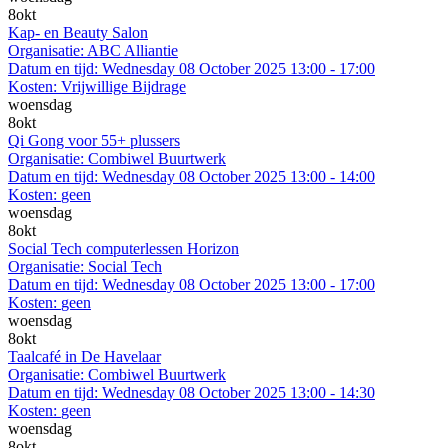
8
okt
Kap- en Beauty Salon
Organisatie:
ABC Alliantie
Datum en tijd:
Wednesday 08 October 2025 13:00 - 17:00
Kosten:
Vrijwillige Bijdrage
woensdag
8
okt
Qi Gong voor 55+ plussers
Organisatie:
Combiwel Buurtwerk
Datum en tijd:
Wednesday 08 October 2025 13:00 - 14:00
Kosten:
geen
woensdag
8
okt
Social Tech computerlessen Horizon
Organisatie:
Social Tech
Datum en tijd:
Wednesday 08 October 2025 13:00 - 17:00
Kosten:
geen
woensdag
8
okt
Taalcafé in De Havelaar
Organisatie:
Combiwel Buurtwerk
Datum en tijd:
Wednesday 08 October 2025 13:00 - 14:30
Kosten:
geen
woensdag
8
okt