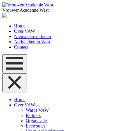
VrouwenAcademie West
Home
Over VAW
Nieuws en verhalen
Activiteiten in West
Contact
Home
Over VAW
Wat is VAW
Partners
Organisatie
Leerroutes