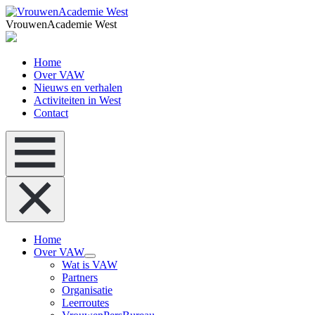
VrouwenAcademie West
Home
Over VAW
Nieuws en verhalen
Activiteiten in West
Contact
Home
Over VAW
Wat is VAW
Partners
Organisatie
Leerroutes