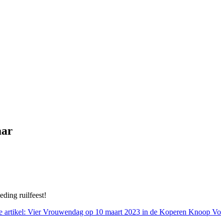
aar
ding ruilfeest!
e artikel: Vier Vrouwendag op 10 maart 2023 in de Koperen Knoop
Vo