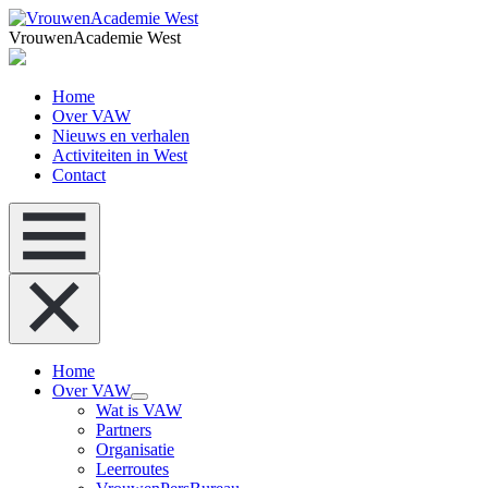
VrouwenAcademie West
Home
Over VAW
Nieuws en verhalen
Activiteiten in West
Contact
Home
Over VAW
Wat is VAW
Partners
Organisatie
Leerroutes