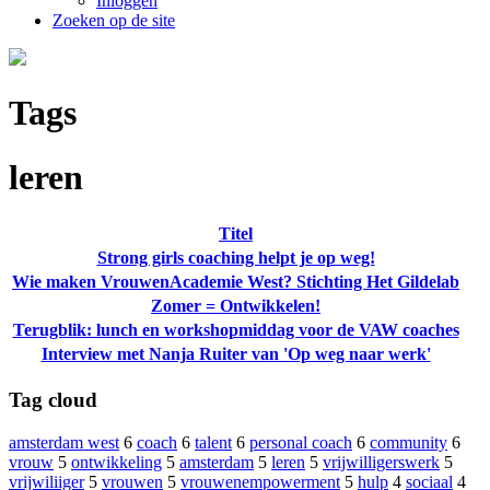
Inloggen
Zoeken op de site
Tags
leren
Titel
Strong girls coaching helpt je op weg!
Wie maken VrouwenAcademie West? Stichting Het Gildelab
Zomer = Ontwikkelen!
Terugblik: lunch en workshopmiddag voor de VAW coaches
Interview met Nanja Ruiter van 'Op weg naar werk'
Tag cloud
amsterdam west
6
coach
6
talent
6
personal coach
6
community
6
vrouw
5
ontwikkeling
5
amsterdam
5
leren
5
vrijwilligerswerk
5
vrijwiliiger
5
vrouwen
5
vrouwenempowerment
5
hulp
4
sociaal
4