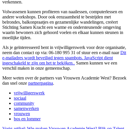
verkennen.
Volwassenen kunnen profiteren van naailessen, computerlessen en
andere workshops. Door ook eenzaamheid te bestrijden met
belrondes, balkonpraatjes en gezamenlijke wandelingen, creëert
Stichting Samen Kracht een warme en ondersteunende omgeving
waarin bewoners zich gehoord voelen en elkaar kunnen steunen in
moeilijke tijden.
Als je geïnteresseerd bent in vrijwilligerswerk voor deze organisatie,
neem dan contact op via: 06-180 995 31 of stuur een e-mail naar
Dit
e-mailadres wordt beveiligd tegen spambots. JavaScript dient
ingeschakeld te zijn om het te bekijken.
.
Samen kunnen we een
verschil maken in onze gemeenschap.
Meer weten over de partners van Vrouwen Academie West? Bezoek
dan snel onze
partnerpagina
.
vrijwilligerswerk
sociaal
community
samenwerken
vrouwen
bos en lommer
Vorig artikel: Wie maken Vrouwen Academie West? Blik op Talent