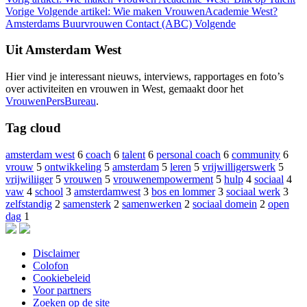
Vorige
Volgende artikel: Wie maken VrouwenAcademie West?
Amsterdams Buurvrouwen Contact (ABC)
Volgende
Uit Amsterdam West
Hier vind je interessant nieuws, interviews, rapportages en foto’s
over activiteiten en vrouwen in West, gemaakt door het
VrouwenPersBureau
.
Tag cloud
amsterdam west
6
coach
6
talent
6
personal coach
6
community
6
vrouw
5
ontwikkeling
5
amsterdam
5
leren
5
vrijwilligerswerk
5
vrijwiliiger
5
vrouwen
5
vrouwenempowerment
5
hulp
4
sociaal
4
vaw
4
school
3
amsterdamwest
3
bos en lommer
3
sociaal werk
3
zelfstandig
2
samensterk
2
samenwerken
2
sociaal domein
2
open
dag
1
Disclaimer
Colofon
Cookiebeleid
Voor partners
Zoeken op de site