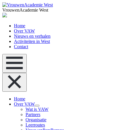
VrouwenAcademie West
Home
Over VAW
Nieuws en verhalen
Activiteiten in West
Contact
Home
Over VAW
Wat is VAW
Partners
Organisatie
Leerroutes