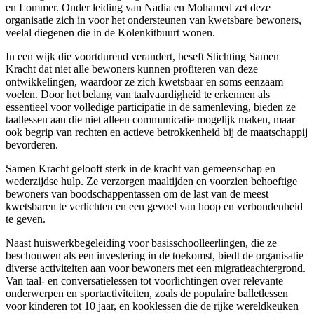
en Lommer. Onder leiding van Nadia en Mohamed zet deze
organisatie zich in voor het ondersteunen van kwetsbare bewoners,
veelal diegenen die in de Kolenkitbuurt wonen.
In een wijk die voortdurend verandert, beseft Stichting Samen
Kracht dat niet alle bewoners kunnen profiteren van deze
ontwikkelingen, waardoor ze zich kwetsbaar en soms eenzaam
voelen. Door het belang van taalvaardigheid te erkennen als
essentieel voor volledige participatie in de samenleving, bieden ze
taallessen aan die niet alleen communicatie mogelijk maken, maar
ook begrip van rechten en actieve betrokkenheid bij de maatschappij
bevorderen.
Samen Kracht gelooft sterk in de kracht van gemeenschap en
wederzijdse hulp. Ze verzorgen maaltijden en voorzien behoeftige
bewoners van boodschappentassen om de last van de meest
kwetsbaren te verlichten en een gevoel van hoop en verbondenheid
te geven.
Naast huiswerkbegeleiding voor basisschoolleerlingen, die ze
beschouwen als een investering in de toekomst, biedt de organisatie
diverse activiteiten aan voor bewoners met een migratieachtergrond.
Van taal- en conversatielessen tot voorlichtingen over relevante
onderwerpen en sportactiviteiten, zoals de populaire balletlessen
voor kinderen tot 10 jaar, en kooklessen die de rijke wereldkeuken