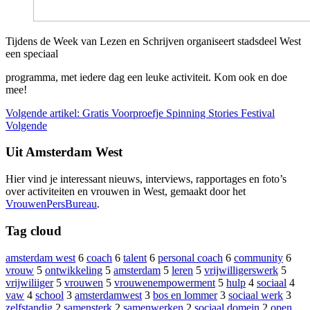
Tijdens de Week van Lezen en Schrijven organiseert stadsdeel West
een speciaal
programma, met iedere dag een leuke activiteit. Kom ook en doe
mee!
Volgende artikel: Gratis Voorproefje Spinning Stories Festival
Volgende
Uit Amsterdam West
Hier vind je interessant nieuws, interviews, rapportages en foto’s
over activiteiten en vrouwen in West, gemaakt door het
VrouwenPersBureau
.
Tag cloud
amsterdam west
6
coach
6
talent
6
personal coach
6
community
6
vrouw
5
ontwikkeling
5
amsterdam
5
leren
5
vrijwilligerswerk
5
vrijwiliiger
5
vrouwen
5
vrouwenempowerment
5
hulp
4
sociaal
4
vaw
4
school
3
amsterdamwest
3
bos en lommer
3
sociaal werk
3
zelfstandig
2
samensterk
2
samenwerken
2
sociaal domein
2
open