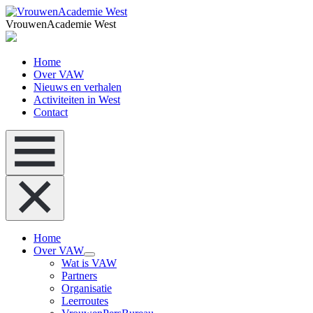
VrouwenAcademie West
Home
Over VAW
Nieuws en verhalen
Activiteiten in West
Contact
Home
Over VAW
Wat is VAW
Partners
Organisatie
Leerroutes