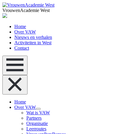
VrouwenAcademie West
Home
Over VAW
Nieuws en verhalen
Activiteiten in West
Contact
Home
Over VAW
Wat is VAW
Partners
Organisatie
Leerroutes