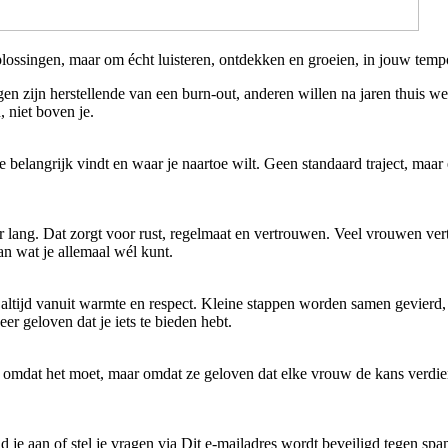
ssingen, maar om écht luisteren, ontdekken en groeien, in jouw temp
n zijn herstellende van een burn-out, anderen willen na jaren thuis w
 niet boven je.
 belangrijk vindt en waar je naartoe wilt. Geen standaard traject, maar e
r lang. Dat zorgt voor rust, regelmaat en vertrouwen. Veel vrouwen ver
aan wat je allemaal wél kunt.
tijd vanuit warmte en respect. Kleine stappen worden samen gevierd, wa
eer geloven dat je iets te bieden hebt.
t omdat het moet, maar omdat ze geloven dat elke vrouw de kans verdi
d je aan of stel je vragen via
Dit e-mailadres wordt beveiligd tegen spam