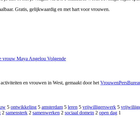
baar. Gratis, gelijkwaardig en met hart voor vrouwen.
rke vrouw Maya Angelou
Volgende
er activiteiten en vrouwen in West, gemaakt door het
VrouwenPersBurea
ouw
5
ontwikkeling
5
amsterdam
5
leren
5
vrijwilligerswerk
5
vrijwiliig
g
2
samensterk
2
samenwerken
2
sociaal domein
2
open dag
1