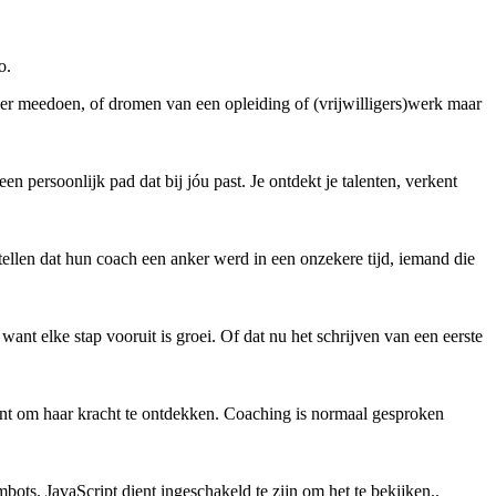
o.
eer meedoen, of dromen van een opleiding of (vrijwilligers)werk maar
en persoonlijk pad dat bij jóu past. Je ontdekt je talenten, verkent
tellen dat hun coach een anker werd in een onzekere tijd, iemand die
nt elke stap vooruit is groei. Of dat nu het schrijven van een eerste
ent om haar kracht te ontdekken. Coaching is normaal gesproken
bots. JavaScript dient ingeschakeld te zijn om het te bekijken.
.