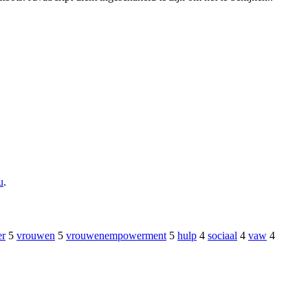
u
.
er
5
vrouwen
5
vrouwenempowerment
5
hulp
4
sociaal
4
vaw
4