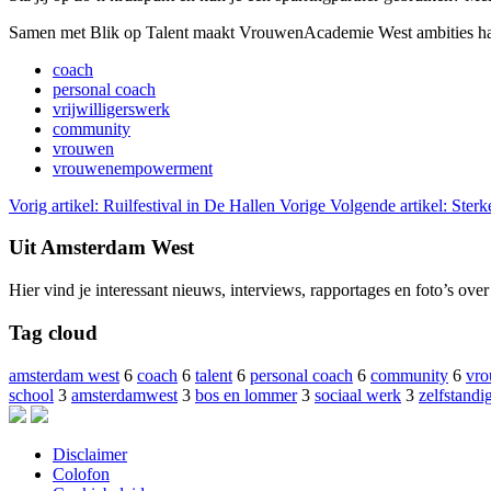
Samen met Blik op Talent maakt VrouwenAcademie West ambities haal
coach
personal coach
vrijwilligerswerk
community
vrouwen
vrouwenempowerment
Vorig artikel: Ruilfestival in De Hallen
Vorige
Volgende artikel: Ste
Uit Amsterdam West
Hier vind je interessant nieuws, interviews, rapportages en foto’s ov
Tag cloud
amsterdam west
6
coach
6
talent
6
personal coach
6
community
6
vr
school
3
amsterdamwest
3
bos en lommer
3
sociaal werk
3
zelfstandi
Disclaimer
Colofon