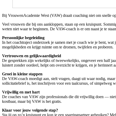
Bij VrouwenAcademie West (VAW) draait coaching niet om snelle oplo
Veel vrouwen die bij ons aankloppen, staan op een kruispunt. Sommige
weten niet waar te beginnen. De VAW-coach is er om naast je te staan,
Persoonlijke begeleiding
In het coachtraject onderzoek je samen met je coach wie je bent, wat je
mogelijkheden en krijgt ruimte om te dromen, twijfelen en proberen.
Vertrouwen en gelijkwaardigheid
De gesprekken zijn wekelijks of tweewekelijks, ongeveer een half jaa
luistert zonder oordeel, helpt om overzicht te krijgen, en je herinnert 
Groei in kleine stappen
De VAW-coach moedigt aan, stelt vragen, daagt uit waar nodig, maar al
sollicitatiebrief is, het inschrijven voor een taalcursus, of simpelweg w
Vrijwillig en met hart
De coaches van VAW zijn professionals die dit vrijwillig doen — nie
kostbaar, maar bij VAW is het gratis.
Klaar voor jouw volgende stap?
Sta jij op zo’n kruispunt en kun je een sparringpartner gebruiken? Mel