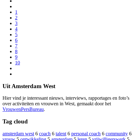
1
2
3
4
5
6
7
8
9
10
Uit Amsterdam West
Hier vind je interessant nieuws, interviews, rapportages en foto’s
over activiteiten en vrouwen in West, gemaakt door het
VrouwenPersBureau
.
Tag cloud
amsterdam west
6
coach
6
talent
6
personal coach
6
community
6
vrouw
5
ontwikkeling
5
amsterdam
5
leren
5
vrijwilligerswerk
5