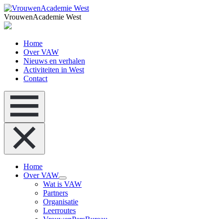
VrouwenAcademie West
Home
Over VAW
Nieuws en verhalen
Activiteiten in West
Contact
Home
Over VAW
Wat is VAW
Partners
Organisatie
Leerroutes