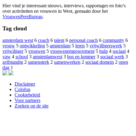
Hier vind je interessant nieuws, interviews, rapportages en foto’s
over activiteiten en vrouwen in West, gemaakt door het
VrouwenPersBureau
.
Tag cloud
amsterdam west
6
coach
6
talent
6
personal coach
6
community
6
vrouw
5
ontwikkeling
5
amsterdam
5
leren
5
vrijwilligerswerk
5
vrijwiliiger
5
vrouwen
5
vrouwenempowerment
5
hulp
4
sociaal
4
vaw
4
school
3
amsterdamwest
3
bos en lommer
3
sociaal werk
3
zelfstandig
2
samensterk
2
samenwerken
2
sociaal domein
2
open
dag
1
Disclaimer
Colofon
Cookiebeleid
Voor partners
Zoeken op de site