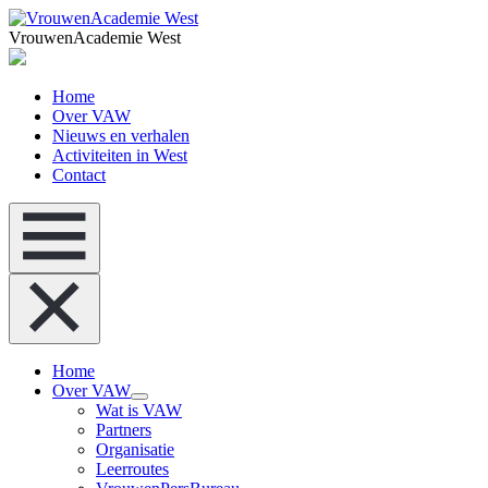
VrouwenAcademie West
Home
Over VAW
Nieuws en verhalen
Activiteiten in West
Contact
Home
Over VAW
Wat is VAW
Partners
Organisatie
Leerroutes