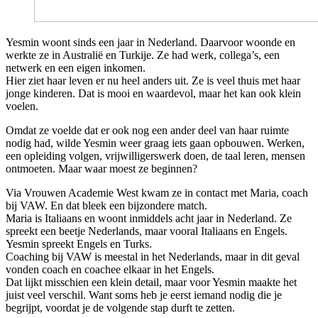
Yesmin woont sinds een jaar in Nederland. Daarvoor woonde en
werkte ze in Australië en Turkije. Ze had werk, collega’s, een
netwerk en een eigen inkomen.
Hier ziet haar leven er nu heel anders uit. Ze is veel thuis met haar
jonge kinderen. Dat is mooi en waardevol, maar het kan ook klein
voelen.
Omdat ze voelde dat er ook nog een ander deel van haar ruimte
nodig had, wilde Yesmin weer graag iets gaan opbouwen. Werken,
een opleiding volgen, vrijwilligerswerk doen, de taal leren, mensen
ontmoeten. Maar waar moest ze beginnen?
Via Vrouwen Academie West kwam ze in contact met Maria, coach
bij VAW. En dat bleek een bijzondere match.
Maria is Italiaans en woont inmiddels acht jaar in Nederland. Ze
spreekt een beetje Nederlands, maar vooral Italiaans en Engels.
Yesmin spreekt Engels en Turks.
Coaching bij VAW is meestal in het Nederlands, maar in dit geval
vonden coach en coachee elkaar in het Engels.
Dat lijkt misschien een klein detail, maar voor Yesmin maakte het
juist veel verschil. Want soms heb je eerst iemand nodig die je
begrijpt, voordat je de volgende stap durft te zetten.